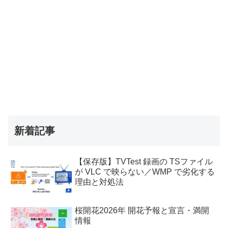
新着記事
【保存版】TVTest 録画の TSファイル
が VLC で映らない／WMP で劣化する
理由と対処法
桜開花2026年 開花予報と宣言・満開
情報