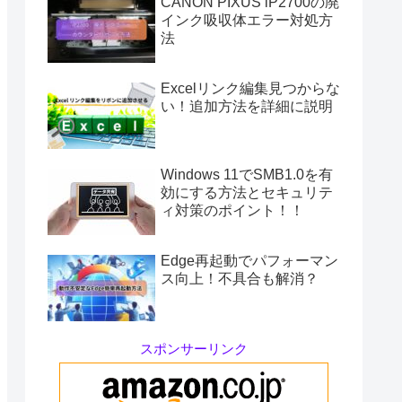
CANON PIXUS iP2700の廃
インク吸収体エラー対処方
法
Excelリンク編集見つからな
い！追加方法を詳細に説明
Windows 11でSMB1.0を有
効にする方法とセキュリテ
ィ対策のポイント！！
Edge再起動でパフォーマン
ス向上！不具合も解消？
スポンサーリンク