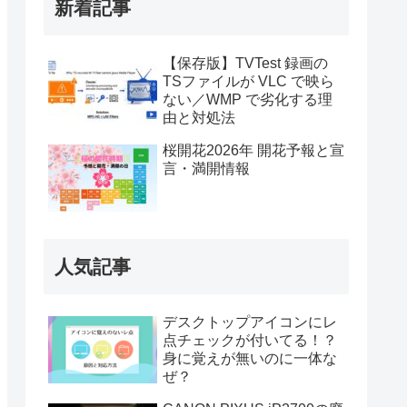
新着記事
【保存版】TVTest 録画の
TSファイルが VLC で映ら
ない／WMP で劣化する理
由と対処法
桜開花2026年 開花予報と宣
言・満開情報
人気記事
デスクトップアイコンにレ
点チェックが付いてる！？
身に覚えが無いのに一体な
ぜ？