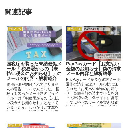
関連記事
迷惑メール
迷惑メール
国税庁を装った未納催促メ
PayPayカード【お支払い
ール「 税務署からの【未
金額のお知らせ】偽の請求
払い税金のお知らせ】」の
メール内容と解析結果
メールの内容・解析紹介
PayPayカードを装う迷惑メール
通常の請求確認メールの様に送
納税がまだ納付されておりませ
られた「お支払い金額のお知ら
んの警告メールが来ました。 国
せ」高額金額の請求で不安を煽
税庁を装ったメール題名（タイ
って確認の為に偽サイトに誘導
トル）は「税務署からの【未払
してIDやパスワードを抜き取る
い税金のお知らせ】」となって
詐欺サイトです。 内容を解析し
いましたが、しっかりと文章を
てますので、同じようなメー...
確認すると、納税の日付も内容
も可笑しな文章が拝見されます
が、注...
迷惑メール
迷惑メール