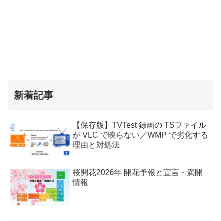
新着記事
【保存版】TVTest 録画の TSファイル
が VLC で映らない／WMP で劣化する
理由と対処法
桜開花2026年 開花予報と宣言・満開
情報