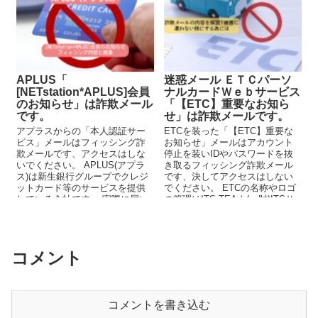
APLUS「
迷惑メール ＥＴＣパーソ
[NETstation*APLUS]会員
ナルカードＷｅｂサービス
のお知らせ」は詐欺メール
「【ETC】重要なお知ら
です。
せ」は詐欺メールです。
アプラスからの「本人認証サー
ETCを装った「【ETC】重要な
ビス」メールはフィッシング詐
お知らせ」メールはアカウント
欺メールです、アクセスはしな
停止を装いIDやパスワードを抜
いでください。 APLUS(アプラ
き取るフィッシング詐欺メール
ス)は新生銀行グループでクレジ
です、決してアクセスはしない
ットカード等のサービスを提供
でください。 ETCの名称やロゴ
している会社です。 実際に届い
の管理はITS-TEA｜(一財)ITSサ
たメールの内...
ービス高度化...
コメント
コメントを書き込む