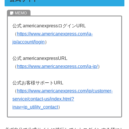
公式 americanexpressログインURL
（
https://www.americanexpress.com/ja-
jp/account/login
）
公式 americanexpressURL
（
https://www.americanexpress.com/ja-jp/
）
公式お客様サポートURL
（
https://www.americanexpress.com/jp/customer-
service/contact-us/index.html?
inav=jp_utility_contact
）