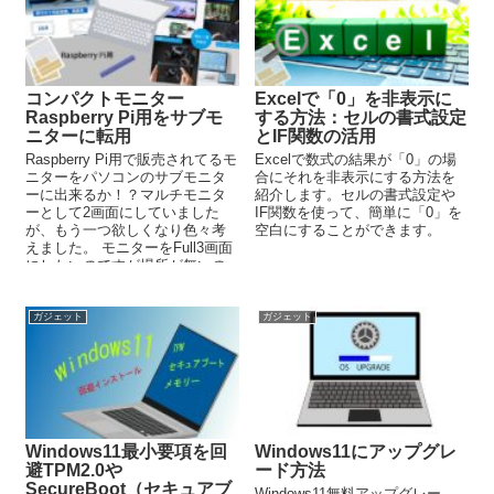
コンパクトモニター
Excelで「0」を非表示に
Raspberry Pi用をサブモ
する方法：セルの書式設定
ニターに転用
とIF関数の活用
Raspberry Pi用で販売されてるモ
Excelで数式の結果が「0」の場
ニターをパソコンのサブモニタ
合にそれを非表示にする方法を
ーに出来るか！？マルチモニタ
紹介します。セルの書式設定や
ーとして2画面にしていました
IF関数を使って、簡単に「0」を
が、もう一つ欲しくなり色々考
空白にすることができます。
えました。 モニターをFull3画面
にしたいのですが場所が無いの
で、コンパクト...
ガジェット
ガジェット
Windows11最小要項を回
Windows11にアップグレ
避TPM2.0や
ード方法
SecureBoot（セキュアブ
Windows11無料アップグレー