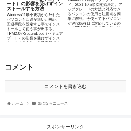
ート）の影響を受けずイン
ド、2021.10.5順次開始決定。ア
ストールする方法
ップグレードの方法と対応でき
るパソコンの使用と注意点を簡
Windows11最小要項から外れた
単に解説、今使ってるパソコン
パソコンも回避が無いか検証、
がWindows11に対応しているの
回避手段を設定する事でインス
か？開始直前に焦る事の無い様
トールして使う事が出来る、
に今から確認する項目と対処方
TPM2.0やSecureBoot（セキュア
法とは
ブート）の影響を受けずインス
トールする方法。自己責任です
が試してみたい方法。
コメント
コメントを書き込む
ホーム
気になるニュース
スポンサーリンク