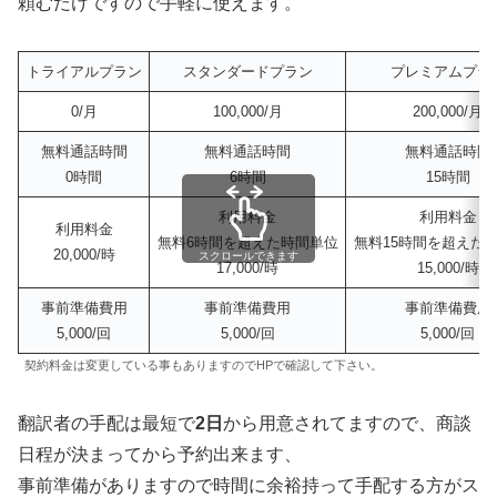
頼むだけですので手軽に使えます。
トライアルプラン
スタンダードプラン
プレミアムプラ
0/月
100,000/月
200,000/月
無料通話時間
無料通話時間
無料通話時間
0時間
6時間
15時間
利用料金
利用料金
利用料金
無料6時間を超えた時間単位
無料15時間を超えた
20,000/時
スクロールできます
17,000/時
15,000/時
事前準備費用
事前準備費用
事前準備費用
5,000/回
5,000/回
5,000/回
契約料金は変更している事もありますのでHPで確認して下さい。
翻訳者の手配は最短で
2日
から用意されてますので、商談
日程が決まってから予約出来ます、
事前準備がありますので時間に余裕持って手配する方がス