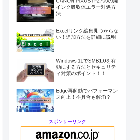
CANON PIXUS iP2700の廃
インク吸収体エラー対処方
法
Excelリンク編集見つからな
い！追加方法を詳細に説明
Windows 11でSMB1.0を有
効にする方法とセキュリテ
ィ対策のポイント！！
Edge再起動でパフォーマン
ス向上！不具合も解消？
スポンサーリンク