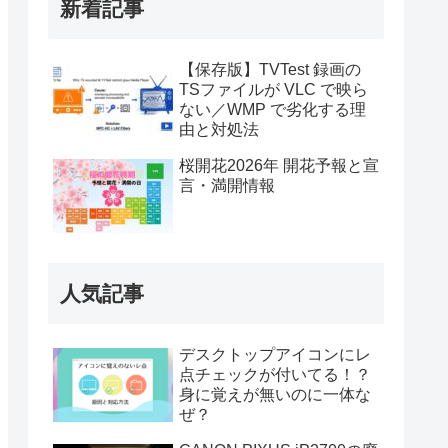
新着記事
【保存版】TVTest 録画の
TSファイルが VLC で映ら
ない／WMP で劣化する理
由と対処法
桜開花2026年 開花予報と宣
言・満開情報
人気記事
デスクトップアイコンにレ
点チェックが付いてる！？
身に覚えが無いのに一体な
ぜ？