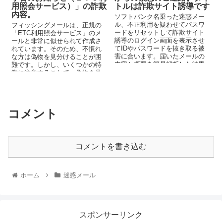
用照会サービス）」の詐欺
トルは詐欺サイト誘導です
内容。
ソフトバンク名乗った迷惑メー
ル、不正利用を疑わせてパスワ
フィッシングメールは、正規の
ードをリセットして詐欺サイト
「ETC利用照会サービス」のメ
誘導のログイン画面を表示させ
ールと非常に似せられて作成さ
てIDやパスワードを抜き取る被
れています。そのため、不慣れ
害に合います。届いたメールの
な方は偽物を見分けることが困
内容と概要を簡易解析した結果
難です。しかし、いくつかの特
を記載してます、被害に合わな
徴に注意することで、偽物を見
い為に注意して下さい。
分けることができます。 怪しい
メールを受信した場合は、リン
クをクリックしたり、添付ファ
イルを開いたり、メール本文に
コメント
記載されているURLにアクセス
したりしないでください。
コメントを書き込む
ホーム
迷惑メール
スポンサーリンク