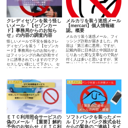
クレディセゾンを装う怪し
メルカリを装う迷惑メール
いメール「【セゾンカー
【mercari】個人情報確
ド】事務局からのお知ら
認。概要
せ」の内容の調査内容
メルカリ装う迷惑メール、フィ
ッシング詐欺が届きました。内
怪しいメールで不安を煽るクレ
容は「第三者に悪用」ですが、
ディセゾンを装う「【セゾンカ
記載内容に日本語と中国語がま
ード】事務局からのお知らせ」
じりあった変な文章なので気が
はフィッシングの為の詐欺サイ
付く人は多いと思いますが、実
トに誘導されていますのでアク
際にどうなるか簡易解析をして
セスしない様にして下さい。 セ
みました。
ゾンカードを私自身が所持して
いませんので明らかな詐欺メー
ルです...
迷惑メール
迷惑メール
ＥＴＣ利用照会サービスの
ソフトバンクを装ったメー
偽のメール「【重要】解約
ル【ソフトバンク株式会社
予告のお知らせ（ＥＴＣ利
からの緊急のご連絡】タイ