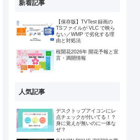
新着記事
【保存版】TVTest 録画の
TSファイルが VLC で映ら
ない／WMP で劣化する理
由と対処法
桜開花2026年 開花予報と宣
言・満開情報
人気記事
デスクトップアイコンにレ
点チェックが付いてる！？
身に覚えが無いのに一体な
ぜ？