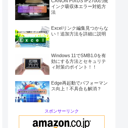
CANON PIXUS iP2700の廃
インク吸収体エラー対処方
法
Excelリンク編集見つからな
い！追加方法を詳細に説明
Windows 11でSMB1.0を有
効にする方法とセキュリテ
ィ対策のポイント！！
Edge再起動でパフォーマン
ス向上！不具合も解消？
スポンサーリンク