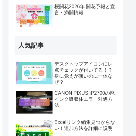
桜開花2026年 開花予報と宣
言・満開情報
人気記事
デスクトップアイコンにレ
点チェックが付いてる！？
身に覚えが無いのに一体な
ぜ？
CANON PIXUS iP2700の廃
インク吸収体エラー対処方
法
Excelリンク編集見つからな
い！追加方法を詳細に説明