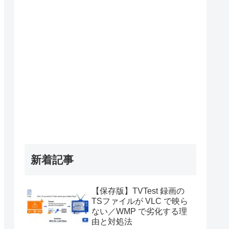
新着記事
【保存版】TVTest 録画の
TSファイルが VLC で映ら
ない／WMP で劣化する理
由と対処法