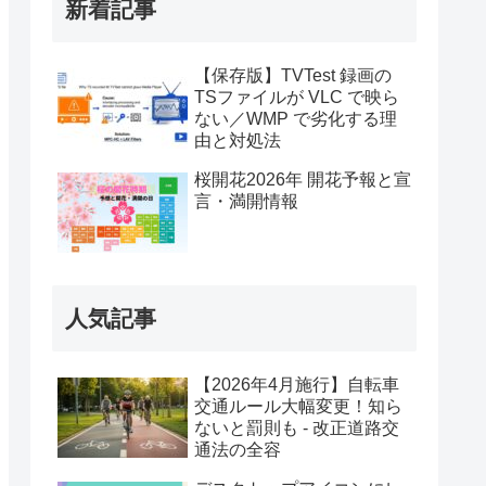
新着記事
【保存版】TVTest 録画の
TSファイルが VLC で映ら
ない／WMP で劣化する理
由と対処法
桜開花2026年 開花予報と宣
言・満開情報
人気記事
【2026年4月施行】自転車
交通ルール大幅変更！知ら
ないと罰則も - 改正道路交
通法の全容