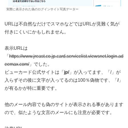
実際に表示された偽のログインサイト写真データー
URLは不自然なだけでスマホなどではURLが見難く気が
付きにくいにかもしれません。
表示URLは
「
https://www.jreast.co.jp.card.servicelist.viewsnet.login.ad
eemax.com/
」でした。
ビューカード公式サイトは「
jp/
」が入ってます、「/」が
入らずその後に文字が入ってるのは100％偽物です、「
/
」
が有るかが特に重要です。
他のメール内容でも偽のサイトが表示される事があります
ので、似たような文言のメールにも注意が必要です。