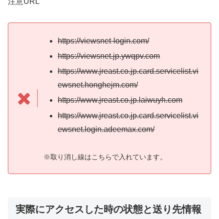
注意URL
https://viewsnet-login.com/
https://viewsnet.jp.ywqpv.com
https://www.jreast.co.jp.card.servicelist.vi
ewsnet.honghejm.com/
https://www.jreast.co.jp.laiwuyh.com
https://www.jreast.co.jp.card.servicelist.vi
ewsnet.login.adeemax.com/
※取り消し線はこちらで入れています。
実際にアクセスした時の状態と送り先情報