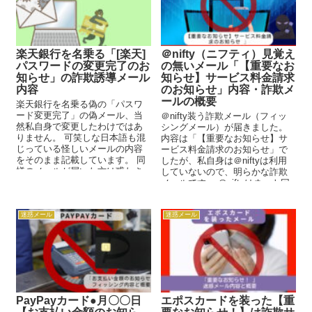
楽天銀行を名乗る「[楽天]
＠nifty（ニフティ）見覚え
パスワードの変更完了のお
の無いメール「【重要なお
知らせ」の詐欺誘導メール
知らせ】サービス料金請求
内容
のお知らせ」内容・詐欺メ
ールの概要
楽天銀行を名乗る偽の「パスワ
ード変更完了」の偽メール、当
＠nifty装う詐欺メール（フィッ
然私自身で変更したわけではあ
シングメール）が届きました。
りません。 可笑しな日本語も混
内容は「【重要なお知らせ】サ
じっている怪しいメールの内容
ービス料金請求のお知らせ」で
をそのまま記載しています。 同
したが、私自身は＠niftyは利用
様のメールが届いた方は惑わさ
していないので、明らかな詐欺
れず注意して下さい。
メールです。 ＠niftyはネット回
線やプロバイダな...
迷惑メール
迷惑メール
PayPayカード●月〇〇日
エポスカードを装った【重