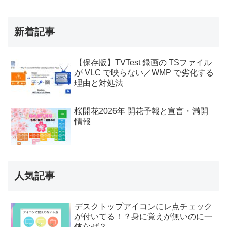
新着記事
【保存版】TVTest 録画の TSファイル
が VLC で映らない／WMP で劣化する
理由と対処法
桜開花2026年 開花予報と宣言・満開
情報
人気記事
デスクトップアイコンにレ点チェック
が付いてる！？身に覚えが無いのに一
体なぜ？