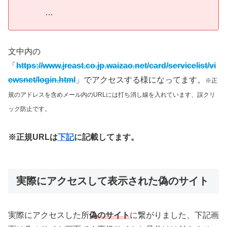
…
文中内の
「
https://www.jreast.co.jp.waizao.net/card/servicelist/vi
ewsnet/login.html
」でアクセスする様になってます。
※正
規のアドレスを含めメール内のURLには打ち消し線を入れています、誤クリ
ック防止です。
※正規URLは
下記
に記載してます。
実際にアクセスして表示された偽のサイト
実際にアクセスした所
偽のサイト
に繋がりました、下記画