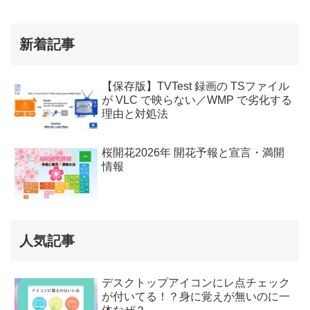
新着記事
【保存版】TVTest 録画の TSファイル
が VLC で映らない／WMP で劣化する
理由と対処法
桜開花2026年 開花予報と宣言・満開
情報
人気記事
デスクトップアイコンにレ点チェック
が付いてる！？身に覚えが無いのに一