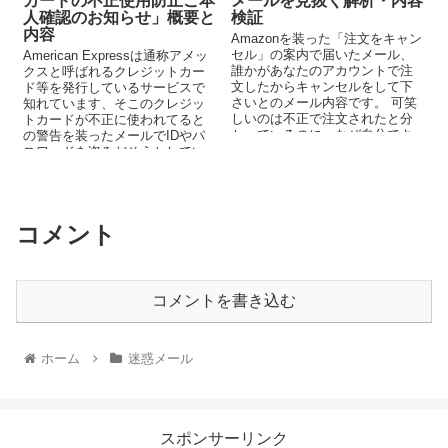
カードの不正使用防止ご本
メールを見抜く解析・内容
人確認のお知らせ」概要と
検証
内容
Amazonを装った「注文をキャン
セル」の案内で届いたメール、
American Expressは通称アメッ
誰かがあなたのアカウントで注
クスと呼ばれるクレジットカー
文したからキャンセルをして下
ド等を発行しているサービスで
さいとのメール内容です。 可笑
知れています、そこのクレジッ
しいのは不正で注文されたと分
トカードが不正に使われてると
かっているのに、なぜ自分でキ
の警告を装ったメールでIDやパ
ャンセルをしないといけない
スワードを盗みだそうとしてい
の...
る迷惑メールが来ましたので解
析をしてみました。
コメント
コメントを書き込む
ホーム
迷惑メール
スポンサーリンク