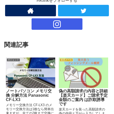
HKlinkをフォローする
関連記事
ガジェット
迷惑メール
ノートパソコン メモリ交
偽の高額請求の内容と詳細
換 分解方法 Panasonic
【楽天カード】ご請求予定
CF-LX3
金額のご案内 は詐欺誘導
です
メモリー交換方法 CF-LX3 のメ
モリー交換方法は1枚なら簡単出
楽天カードを装った高額請求の
来ますが、全ての2枚まで交換に
偽の内容と万が一入力してしま