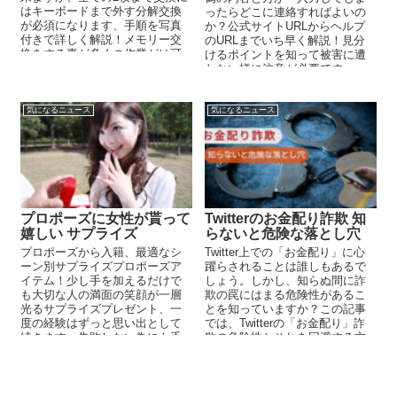
はキーボードまで外す分解交換
ったらどこに連絡すればよいの
が必須になります、手順を写真
か？公式サイトURLからヘルプ
付きで詳しく解説！メモリー交
のURLまでいち早く解説！見分
換をする事が多くの作業がは可
けるポイントを知って被害に遭
動可能性があります。
わない様に注意が必要です。
気になるニュース
気になるニュース
プロポーズに女性が貰って
Twitterのお金配り詐欺 知
嬉しい サプライズ
らないと危険な落とし穴
プロポーズから入籍、最適なシ
Twitter上での「お金配り」に心
ーン別サプライズプロポーズア
躍らされることは誰しもあるで
イテム！少し手を加えるだけで
しょう。しかし、知らぬ間に詐
も大切な人の満面の笑顔が一層
欺の罠にはまる危険性があるこ
光るサプライズプレゼント、一
とを知っていますか？この記事
度の経験はずっと思い出として
では、Twitterの「お金配り」詐
続きます、失敗しない為にも手
欺の危険性とそれを回避する方
は抜かない様にしましょう！
法について詳しく解説します。
オンラインセキュリティを確保
し、安全なオンライン体験を実
現しましょう。