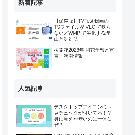
新着記事
【保存版】TVTest 録画の
TSファイルが VLC で映ら
ない／WMP で劣化する理
由と対処法
桜開花2026年 開花予報と宣
言・満開情報
人気記事
デスクトップアイコンにレ
点チェックが付いてる！？
身に覚えが無いのに一体な
ぜ？