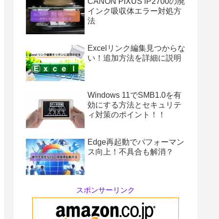
CANON PIXUS iP2700の廃
インク吸収体エラー対処方
法
Excelリンク編集見つからな
い！追加方法を詳細に説明
Windows 11でSMB1.0を有
効にする方法とセキュリテ
ィ対策のポイント！！
Edge再起動でパフォーマン
ス向上！不具合も解消？
スポンサーリンク