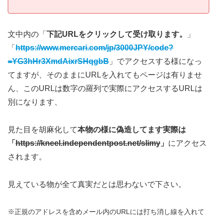
文中内の「
下記URLをクリックして受け取ります。
」
「
https://www.mercari.com/jp/3000JPY/code?
=YG3hHr3XmdAixrSHqgbB
」でアクセスする様になっ
てますが、そのままにURLを入れてもページは有りませ
ん、このURLは数字の羅列で実際にアクセスするURLは
別になります、
見た目を胡麻化して
本物の様に偽造してます実際は
「
https://kneel.independentpost.net/slimy
」
にアクセス
されます。
見えている物が全て真実だとは思わないで下さい。
※正規のアドレスを含めメール内のURLには打ち消し線を入れて