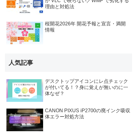
が VLC で映らない／WMP で劣化する
理由と対処法
桜開花2026年 開花予報と宣言・満開
情報
人気記事
デスクトップアイコンにレ点チェック
が付いてる！？身に覚えが無いのに一
体なぜ？
CANON PIXUS iP2700の廃インク吸収
体エラー対処方法