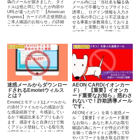
偽のメールが届きました、タイ
メール内には「当社名を騙る偽
トルは他と同じでしたが内容や
メールで不審なウェブサイトに
URLが違ったので「【American
誘導し、ログイン情報を入力さ
Express】カードの不正使用防止
せる等の手口により不正送金さ
ご本人確認のお知らせ」の詳細
せる事案が多数発生しておりま
を検索しました。 AMERICAN...
す。」と実際に有りそうな文言
で誘導してくる、実際はフィッ
シングメールで正規と違うURL
に誘導される！
迷惑メール
迷惑メール
迷惑メールからダウンロー
AEON CARD(イオンカー
ドされるEmotetウィルス
ド）「 【重要】イオンカ
とは？
ード重要なお知ら」惑わさ
れないで！詐欺誘導メール
Emote(エモテット)はメールから
です。
の添付ファイルからの感染が主
な感染経路です、今感染してい
AEON(イオン）を装う迷惑メー
るか？確認出来るアプリもあり
ル「【重要】イオンカード重要
ます、感染すると自身だけで無
なお知ら」あなた本人のお取引
くアドレス登録している取引先
確認の為にカードが停止の不安
や関係者にもメールを送り感染
を煽って偽サイトに誘導してID
を広げる事になりますのでいち
やパスワードを抜き取る詐欺サ