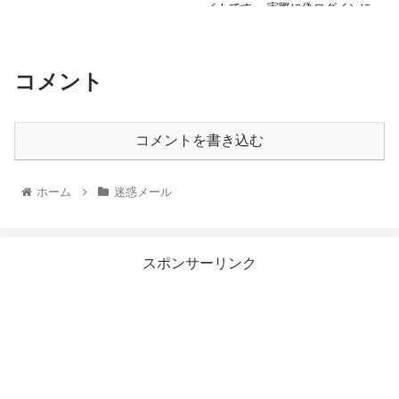
早く対処して下さい、メールか
イトです。 実際に偽ログインに
らの添付ファイルを開く時には
誘導されましたので合...
知っている方のメールでも注意
が必要です。
コメント
コメントを書き込む
ホーム
迷惑メール
スポンサーリンク