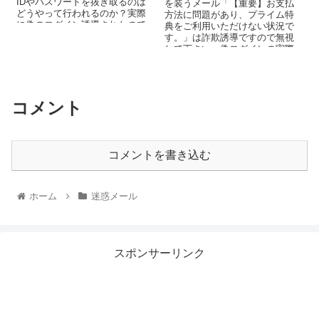
IDやパスワードを抜き取るのは
を装うメール「【重要】お支払
どうやって行われるのか？実際
方法に問題があり、プライム特
に偽のログイン誘導されたので
典をご利用いただけない状況で
内容を調査しました、決してア
す。」は詐欺誘導ですので無視
クセスしな...
して下さい。偽ログインの実際
の画面も乗せますので内容を確
認して誘...
コメント
コメントを書き込む
ホーム
迷惑メール
スポンサーリンク