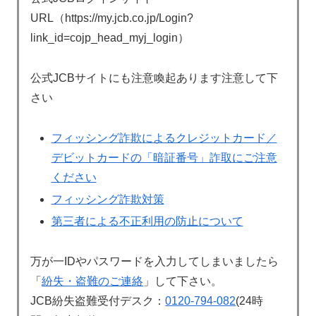
URL（https://my.jcb.co.jp/Login?
link_id=cojp_head_myj_login）
公式JCBサイトにも注意喚起あります注意して下
さい
フィッシング詐欺によるクレジットカード／
デビットカードの「暗証番号」詐取にご注意
ください
フィッシング詐欺対策
第三者による不正利用の防止について
万が一IDやパスワードを入力してしまいましたら
「
紛失・盗難のご連絡
」して下さい。
JCB紛失盗難受付デスク：
0120-794-082
(24時