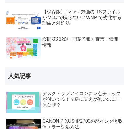
【保存版】TVTest 録画の TSファイル
が VLC で映らない／WMP で劣化する
理由と対処法
桜開花2026年 開花予報と宣言・満開
情報
人気記事
デスクトップアイコンにレ点チェック
が付いてる！？身に覚えが無いのに一
体なぜ？
CANON PIXUS iP2700の廃インク吸収
体エラー対処方法