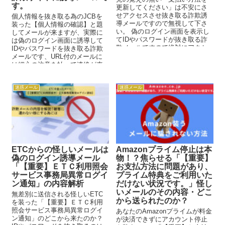
す。
更新してください」は不安にさ
せアクセスさせ抜き取る詐欺誘
個人情報を抜き取る為のJCBを
導メールですので無視して下さ
装った【個人情報の確認】と題
い。 偽のログイン画面を表示し
してメールが来ますが、実際に
てIDやパスワードが抜き取る詐
は偽のログイン画面に誘導して
欺メールですので絶対にアクセ
IDやパスワードを抜き取る詐欺
スしないでください。 気に...
メールです、URL付のメールに
は細心の注意を払って連絡が来
ましたら公式サイトやアプリな
どを事前に確認と登録してメー
ルからは開かない癖をつけまし
迷惑メール
迷惑メール
ょう。
ETCからの怪しいメールは
Amazonプライム停止は本
偽のログイン誘導メール
物！？焦らせる「【重要】
「【重要】ＥＴＣ利用照会
お支払方法に問題があり、
サービス事務局異常ログイ
プライム特典をご利用いた
ン通知」の内容解析
だけない状況です。」怪し
いメールのその内容・どこ
無差別に送信される怪しいETC
から送られたのか？
を装った「【重要】ＥＴＣ利用
照会サービス事務局異常ログイ
あなたのAmazonプライムが料金
ン通知」のどこから来たのか？
が決済できずにアカウント停止