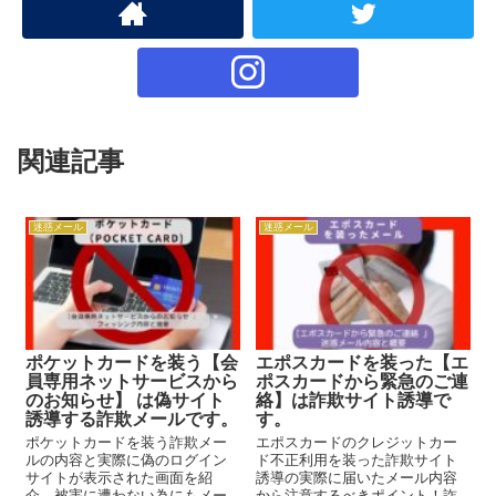
関連記事
迷惑メール
迷惑メール
ポケットカードを装う【会
エポスカードを装った【エ
員専用ネットサービスから
ポスカードから緊急のご連
のお知らせ】 は偽サイト
絡】は詐欺サイト誘導で
誘導する詐欺メールです。
す。
ポケットカードを装う詐欺メー
エポスカードのクレジットカー
ルの内容と実際に偽のログイン
ド不正利用を装った詐欺サイト
サイトが表示された画面を紹
誘導の実際に届いたメール内容
介、被害に遭わない為にもメー
から注意するべきポイント！詐