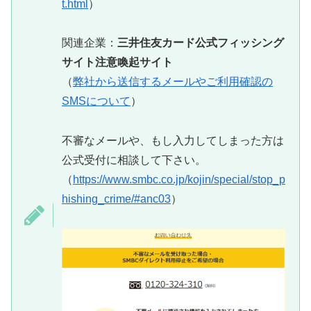
t.html
）
関連企業：
三井住友カード公式フィッシング
サイト注意喚起サイト
（
弊社から送信するメールやご利用確認の
SMSについて
）
不審なメールや、もし入力してしまった方は
公式受付に相談して下さい。
（
https://www.smbc.co.jp/kojin/special/stop_p
hishing_crime/#anc03
）