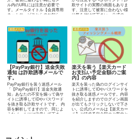
ル内のURLには注意が必要で
欺サイトの実際の画面もありま
す。メールタイトル【会員専用
す、注意して被害に合わない様
ネットサービスからのお知ら
に気を付けて下さい。公式の
せ】は詐欺サイト誘導です。
URLも記載してます。
迷惑メール
迷惑メール
【PayPay銀行】送金失敗
楽天を装う【楽天カード
通知 は詐欺誘導メールで
お支払い予定金額のご案
す。
内】の内容
PayPay銀行を装う迷惑メール
楽天を装った偽のログインサイ
「【PayPay銀行】送金失敗通
トに誘導してIDやパスワードを
知」あなたの不安を煽って偽サ
抜き取る迷惑メールです。内容
イトに誘導してIDやパスワード
を紹介しますのでログイン画面
を抜き取る詐欺サイトです。 内
が出てもクリックしないで下さ
容を解析してますので、同じよ
い。公式のメールは【楽天カー
うなメールには注意して下さ
ド】ご請求予定金額のご案内と
い。 PayPay...
来ますがパット見ただけでは分
からないかもしれません。気に
なる方は下記の公式URLを参考
にするか楽天の公式アプリから
アクセスして下さい。