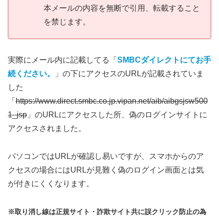
本メールの内容を無断で引用、転載すること
を禁じます。
実際にメール内に記載してる「
SMBCダイレクトにてお手
続ください。
」の下にアクセスのURLが記載されていま
した
「
https://www.direct.smbc.co.jp.vipan.net/aib/aibgsjsw500
1_jsp
」のURLにアクセスした所、偽のログインサイトに
アクセスされました。
パソコンではURLが確認し易いですが、スマホからのア
クセスの場合にはURLが見難く偽のログイン画面とは気
が付きにくくなります。
※取り消し線は正規サイト・詐欺サイト共に誤クリック防止の為