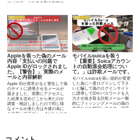
が、注...
やパスワードを抜き取る詐欺サ
イトです。 内容...
迷惑メール
迷惑メール
Appleを装った偽のメール
モバイルsuicaを装う
内容「支払いの问题で
「【重要】Suicaアカウン
Apple IDがロックされまし
トの自動退会処理につい
た。【警告】」 実際のメ
て。」は詐欺メールです。
ールと内容解析
モバイルsuicaを装い規約が変更
した為に一度ログインして下さ
Apple IDが異常がると警告して偽
いと騙して偽のログインサイト
のサイトに誘導させるメールが
に誘導してIDやパスワードを入
届きました、実際にアクセスし
力させ抜き取る詐欺メール一般
た結果を含めどこから来たのか
的にフィッシングメールの偽の
調査・検証しましたので同じ様
内容などを解説してます、被害
なメールが来た方は今後の為に
に遭わない為にもしっかり注意
も注意して下さい。 Appleとは？
して下さい。「【重要】Suicaア
...
カウントの自動退会処理につい
て。」は詐欺メールです。
コメント