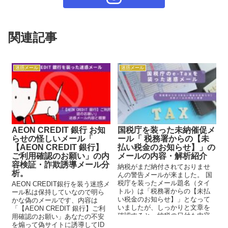
関連記事
迷惑メール
迷惑メール
AEON CREDIT 銀行 お知
国税庁を装った未納催促メ
らせの怪しいメール「
ール「 税務署からの【未
【AEON CREDIT 銀行】
払い税金のお知らせ】」の
ご利用確認のお願い」の内
メールの内容・解析紹介
容検証・詐欺誘導メール分
納税がまだ納付されておりませ
析。
んの警告メールが来ました。 国
税庁を装ったメール題名（タイ
AEON CREDIT銀行を装う迷惑メ
トル）は「税務署からの【未払
ール私は保持していなので明ら
い税金のお知らせ】」となって
かな偽のメールです、内容は
いましたが、しっかりと文章を
「【AEON CREDIT 銀行】ご利
確認すると、納税の日付も内容
用確認のお願い」あなたの不安
も可笑しな文章が拝見されます
を煽って偽サイトに誘導してID