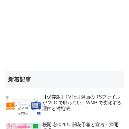
新着記事
【保存版】TVTest 録画の TSファイル
が VLC で映らない／WMP で劣化する
理由と対処法
桜開花2026年 開花予報と宣言・満開