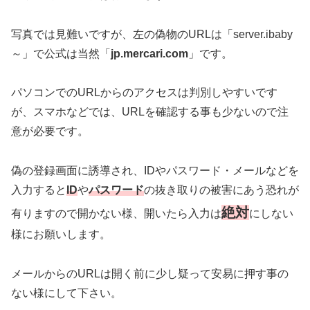
写真では見難いですが、左の偽物のURLは「server.ibaby
～」で公式は当然「
jp.mercari.com
」です。
パソコンでのURLからのアクセスは判別しやすいです
が、スマホなどでは、URLを確認する事も少ないので注
意が必要です。
偽の登録画面に誘導され、IDやパスワード・メールなどを
入力すると
ID
や
パスワード
の抜き取りの被害にあう恐れが
絶対
有りますので開かない様、開いたら入力は
にしない
様にお願いします。
メールからのURLは開く前に少し疑って安易に押す事の
ない様にして下さい。