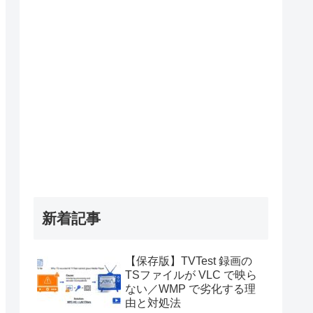
新着記事
【保存版】TVTest 録画の
TSファイルが VLC で映ら
ない／WMP で劣化する理
由と対処法