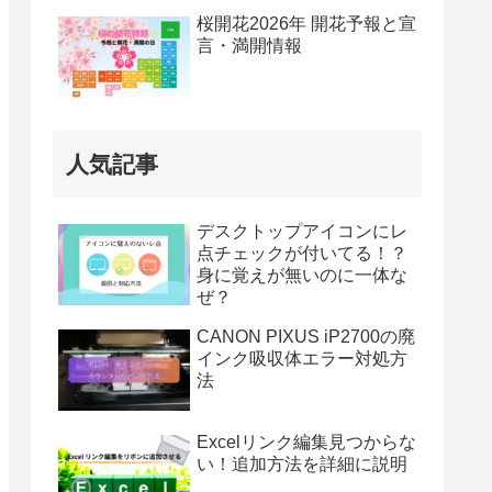
桜開花2026年 開花予報と宣
言・満開情報
人気記事
デスクトップアイコンにレ
点チェックが付いてる！？
身に覚えが無いのに一体な
ぜ？
CANON PIXUS iP2700の廃
インク吸収体エラー対処方
法
Excelリンク編集見つからな
い！追加方法を詳細に説明