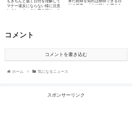
来た経緯を知れば納得できる日
もきちんと届く日付を理解して
付の概要。「山に親しむ機会を
マナー違反にならない様に注意
得て、山の恩恵に感謝する」
しましょう、また書き損じ・ミ
スなどの交換方法も記載してま
す。
コメント
コメントを書き込む
ホーム
気になるニュース
スポンサーリンク