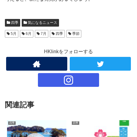
四季
気になるニュース
5月
6月
7月
四季
季節
HKlinkをフォローする
関連記事
四季
四季