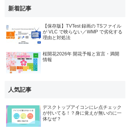
新着記事
【保存版】TVTest 録画の TSファイル
が VLC で映らない／WMP で劣化する
理由と対処法
桜開花2026年 開花予報と宣言・満開
情報
人気記事
デスクトップアイコンにレ点チェック
が付いてる！？身に覚えが無いのに一
体なぜ？