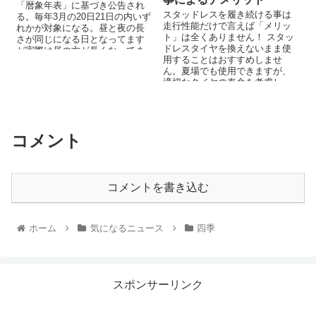
「暦象年表」に基づき公告され
スタッドレスを履き続ける事は
る。毎年3月の20日21日の内いず
走行性能だけで言えば「メリッ
れかが対象になる。昼と夜の長
ト」は全くありません！ スタッ
さが同じになる日となってます
ドレスタイヤを換えないまま使
が実際は昼の方が長くなってま
用することはおすすめしませ
す。春分の日は「自然をたた
ん。夏場でも使用できますが、
え、生物をいつくしむ。」こと
適切なタイヤの寿命を考慮し、
を趣旨としている。
必要に応じて適切なタイヤに交
換することが重要です。
コメント
コメントを書き込む
ホーム
気になるニュース
四季
スポンサーリンク