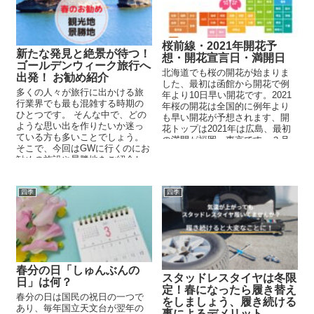
桜前線・2021年開花予
新たな発見と絶景が待つ！
想・開花宣言日・満開日
ゴールデンウィーク旅行へ
北海道でも桜の開花が始まりま
出発！ お勧め紹介
した、最初は函館から開花で例
多くの人々が旅行に出かける旅
年より10日早い開花です。2021
行業界でも最も混雑する時期の
年桜の開花は全国的に例年より
ひとつです。 そんな中で、どの
も早い開花が予想されます、開
ような思い出を作りたいか迷っ
花トップは2021年は広島、最初
ている方も多いことでしょう。
の満開が福岡・東京です。３月
そこで、今回はGWに行くのにお
中頃からの桜シーズンが始まり
勧めの施設や景勝地をご紹介し
ます。本州最速で広島県が開花
ます。
宣言！九州から関東まで満開に
なってます、4月からは東北と北
四季
四季
海道で桜が見れるでしょう。
春分の日「しゅんぶんの
スタッドレスタイヤは冬限
日」は何？
定！春になったら履き替え
春分の日は国民の祝日の一つで
をしましょう、履き続ける
あり、毎年国立天文台が翌年の
事によるデメリット