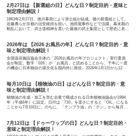
2月27日は 【新選組の日】どんな日？制定目的・意味と
制定理由解説！
1863年2月27日、徳川幕府により浪士組が結成。後の新選組として、
近藤勇らが京都の治安維持を担い、池田屋事件などで活躍。幕末期の
動乱において、武士道精神を貫いた最後の武士集団として歴史に名を
残しました。
2026年は 【2026 お風呂の年】どんな日？制定目的・意
味と制定理由解説！
全国温浴施設協会主体の「2026お風呂の年プロジェクト」実行委員
会が制定。数字「026」が「お風呂」と読めることから、千年に一度
の機会に日本独自の湯文化を国内外に発信。2026年1月1日から12月
31日まで、日本記念日協会初の「記念年」として登録。
毎月10日は 【植物油の日】はどんな日？制定目的・意
味と制定理由解説！
植物油の生成・加工を営む企業で構成される日本植物油協会が1994
年（平成6年）に設定。日付は「710」を逆さにすると「OIL」になる
ことから7月10日に。のちに、「テンプラ油」の「テン」から毎月10
日の記念日に変更されている。
7月12日は 【ドゥーワップの日】どんな日？制定目的・
意味と制定理由解説！