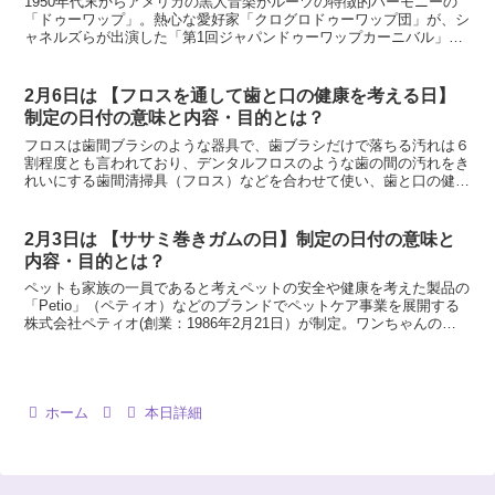
1950年代末からアメリカの黒人音楽がルーツの特徴的ハーモニーの
「ドゥーワップ」。熱心な愛好家「クログロドゥーワップ団」が、シ
ャネルズらが出演した「第1回ジャパンドゥーワップカーニバル」開
催日の1981年7月12日を記念日に制定。音楽的伝統と魅力を次世代へ
継承している。
2月6日は 【フロスを通して歯と口の健康を考える日】
制定の日付の意味と内容・目的とは？
フロスは歯間ブラシのような器具で、歯ブラシだけで落ちる汚れは６
割程度とも言われており、デンタルフロスのような歯の間の汚れをき
れいにする歯間清掃具（フロス）などを合わせて使い、歯と口の健康
を保ち口臭の改善や虫歯の早期発見に繋がるオーラルヘルスケアの重
要性を多くの人に知ってもらうのが目的。スポンサーリン...
2月3日は 【ササミ巻きガムの日】制定の日付の意味と
内容・目的とは？
ペットも家族の一員であると考えペットの安全や健康を考えた製品の
「Petio」（ペティオ）などのブランドでペットケア事業を展開する
株式会社ペティオ(創業：1986年2月21日）が制定。ワンちゃんのお
やつとして2000年2月から発売をしている人気商品の「ササミ巻きガ
ム」を、より多くの人に知ってもらうこと...
ホーム
本日詳細