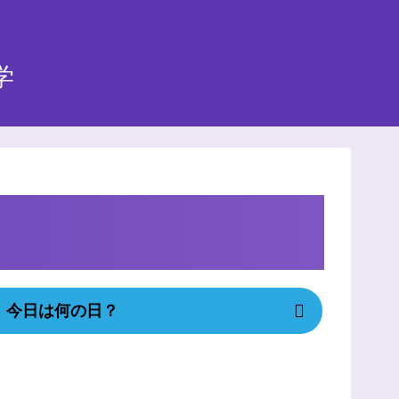
学
今日は何の日？