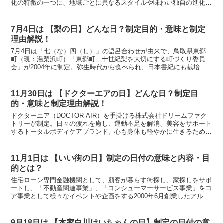
化の特徴の一つに、地域ごとに異なるスタイルや味わい独自の進化を
経た味が存在します。多彩な愛され方をしている、ラーメン産業の振
興・発展とともに、日本独自のラーメン文化を支えるのが目的。
7月4日は 【梨の日】どんな日？制定目的・意味と制定
理由解説！
7月4日は「七（な）四（し）」の語呂合わせが由来で、鳥取県東郷
町（現：湯梨浜町）「東郷町二十世紀梨を大切にする町づくり委員
会」が2004年に制定。弥生時代から食べられ、日本書紀にも栽培技
術が記されています。
11月30日は 【ドクターエアの日】どんな日？制定目
的・意味と制定理由解説！
ドクターエア（DOCTOR AIR）を手掛ける株式会社ドリームファク
トリーが制定。日々の疲れを癒し、運動不足を解消、美容をサポート
するトータルボディケアブランド。心も身体も軽やかに生きるための
アイテムを展開し、毎日をもっと豊かに過ごす人を増やす。
11月1日は 【いい街の日】制定の日付の意味と内容・目
的とは？
住宅ローン専門金融機関として、顧客が暮らす街探し、家探しをサポ
ートし、「不動産関連事業」、「コンシューマーサービス事業」をコ
ア事業として様々なイベントや企画をする2000年6月創業したアルヒ
株式会社（2015年5月変更）が制定。「本当に住みやすい街大賞」を
住環境、交通の利便性、教育・文化環境、コスト...
9月18日は 【本家白川けいちゃんの日】制定の日付の意