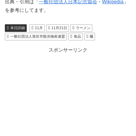
出典・引用は「
一般社団法人日本記念協会
・
Wikipedia
」
を参考にしてます。
本日詳細
11月
11月21日
ラーメン
一般社団法人笛吹市観光物産連盟
食品
麺
スポンサーリンク