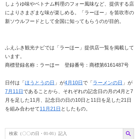
しょうゆ味やベトナム料理のフォー風味など、提供する店
によりさまざまな味が楽しめる。「ラーほー」を笛吹市の
新ソウルフードとして全国に知ってもらうのが目的。
ふえふき観光ナビでは「ラーほー」提供店一覧を掲載して
います。
商標登録名称：ラーほー 登録番号：商標第6161487号
日付は「
ほうとうの日
」が
4月10日
で「
ラーメンの日
」が
7月11日
であることから、それぞれの記念日の月の4月と7
月を足した11月、記念日の日の10日と11日を足した21日
を組み合わせて
11月21日
としたもの。
Search Button
Search
for: