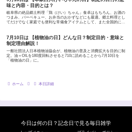
味と内容・目的とは？
岐阜県の絶品郷土料理「鶏（けい）ちゃん」食卓はもちろん、お酒の
つまみ、バーベキュー、お弁当のおかずなどにも最適。郷土料理とし
てだけでなく家庭でも便利な常備食アイテムとして、また全国的には
まだ知名度低い「けいちゃん」の知名度向上や地域の活性化を目指し
行く事が目的。
7月10日は 【植物油の日】どんな日？制定目的・意味と
制定理由解説！
一般社団法人日本植物油協会が、植物油の普及と消費拡大を目的に制
定。油＝OILを180度回転させると710に読めることから7月10日を
「植物油の日」に。
ホーム
本日詳細
今日は何の日？記念日で見る毎日雑学