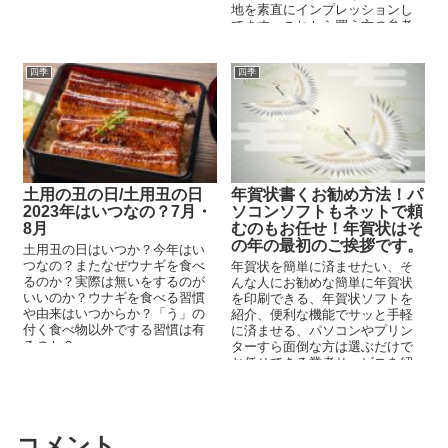
地を素直にインプレッションし
ます。本州最速で広島県が開花
てます、これから買う方の参考
宣言！九州から関東まで満開に
になる様なメリット・デメリッ
なってます、4月からは東北と北
トを紹介します。
海道で桜が見れるでしょう。
四季
四季
土用の丑の日/土用丑の日
年賀状書くお勧め方法！パ
2023年はいつなの？7月・
ソコンソフトもネットで頼
8月
むのもお任せ！年賀状はそ
の年の最初のご挨拶です。
土用丑の日はいつか？今年はい
つなの？またなぜウナギを食べ
年賀状を簡単に済ませたい、そ
るのか？実際は無いをするのが
んな人にお勧めな簡単に年賀状
いいのか？ウナギを食べる習慣
を印刷できる、年賀状ソフトを
や由来はいつからか？「う」の
紹介、便利な機能でサッと手軽
付く食べ物以外でする習慣は有
に済ませる、パソコンやプリン
るのか？
ターすら面倒な方は選ぶだけで
お任せできる業者サービスを紹
介。喪中はがきはお早めに
コメント