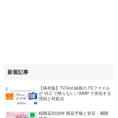
新着記事
【保存版】TVTest 録画の TSファイル
が VLC で映らない／WMP で劣化する
理由と対処法
桜開花2026年 開花予報と宣言・満開