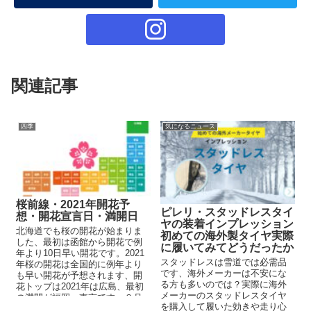
関連記事
四季
気になるニュース
桜前線・2021年開花予
ピレリ・スタッドレスタイ
想・開花宣言日・満開日
ヤの装着インプレッション
北海道でも桜の開花が始まりま
初めての海外製タイヤ実際
した、最初は函館から開花で例
に履いてみてどうだったか
年より10日早い開花です。2021
スタッドレスは雪道では必需品
年桜の開花は全国的に例年より
です、海外メーカーは不安にな
も早い開花が予想されます、開
る方も多いのでは？実際に海外
花トップは2021年は広島、最初
メーカーのスタッドレスタイヤ
の満開が福岡・東京です。３月
を購入して履いた効きや走り心
中頃からの桜シーズンが始まり