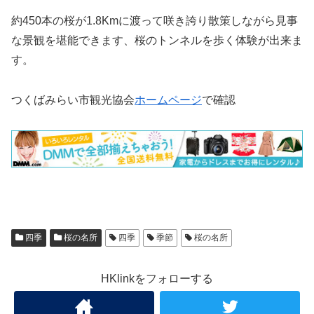
約450本の桜が1.8Kmに渡って咲き誇り散策しながら見事
な景観を堪能できます、桜のトンネルを歩く体験が出来ま
す。
つくばみらい市観光協会
ホームページ
で確認
四季
桜の名所
四季
季節
桜の名所
HKlinkをフォローする