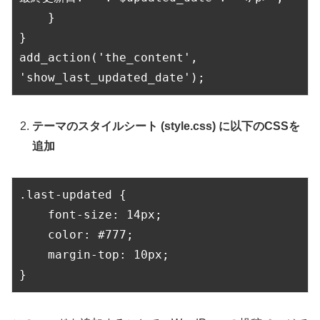
    }
}
add_action('the_content', 
'show_last_updated_date');
テーマのスタイルシート (style.css) に以下のCSSを
追加
.last-updated {
    font-size: 14px;
    color: #777;
    margin-top: 10px;
}