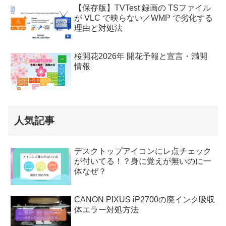
【保存版】TVTest 録画の TSファイル
が VLC で映らない／WMP で劣化する
理由と対処法
桜開花2026年 開花予報と宣言・満開
情報
人気記事
デスクトップアイコンにレ点チェック
が付いてる！？身に覚えが無いのに一
体なぜ？
CANON PIXUS iP2700の廃インク吸収
体エラー対処方法