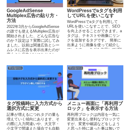
GoogleAdSense
WordPressでaタグを利用
Multiplex広告の貼り方・
してURLを使いこなす
方法
WordPressでaタグを利用して
URLを使いこなすことで、SEO
2022年3月からGoogleAdSense
を向上させることができます。a
の誰でも使えるMultiplex広告が
タグは、テキストや画像にリン
開始されました、どんな広告な
クを追加するタグです。 簡単に
のか？設定は？実際に試してみ
出来ように画像を使って紹介し
ました。以前は関連広告とシー
ています。 aタグを使用してURL
ムレスに広告を表示出来たのが
を使いこなす事で、読者にも見
廃止され広告だけになりまし
やすくまた伝えやすくなりま
た。実際に設定してどうなるの
す。
か？
Wordpress
Wordpress
タグ投稿時に入力方式から
メニュー画面に「再利用ブ
選択方式に変更
ロック」を表示する方法
記事が増えるにつれタグの量も
再利用ブロックは内容を一気に
増えていく傾向にあります、そ
変更出来るし便利なブロックで
の際に入力間違いや、大文字・
すが、変更や確認などをしよう
小文字で間違えた場合でも自動
と思った時に迷った事は無いで